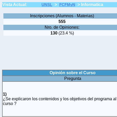
Vista Actual:
>
>
Informatica
UNSL
FCFMyN
Inscripciones (Alumnos - Materias)
555
Nro. de Opiniones:
130
(23.4 %)
Opinión sobre el Curso
Pregunta
1)
¿Se explicaron los contenidos y los objetivos del programa al 
curso ?