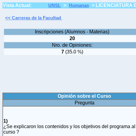
Vista Actual:
>
>
LICENCIATURA 
UNSL
Humanas
<< Carreras de la Facultad
Inscripciones (Alumnos - Materias)
20
Nro. de Opiniones:
7
(35.0 %)
Opinión sobre el Curso
Pregunta
1)
¿Se explicaron los contenidos y los objetivos del programa al 
curso ?