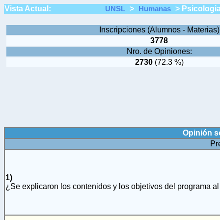
Vista Actual:
>
>
Psicologi
UNSL
Humanas
Inscripciones (Alumnos - Materias)
3778
Nro. de Opiniones:
2730
(72.3 %)
Opinión s
Pr
1)
¿Se explicaron los contenidos y los objetivos del programa al 