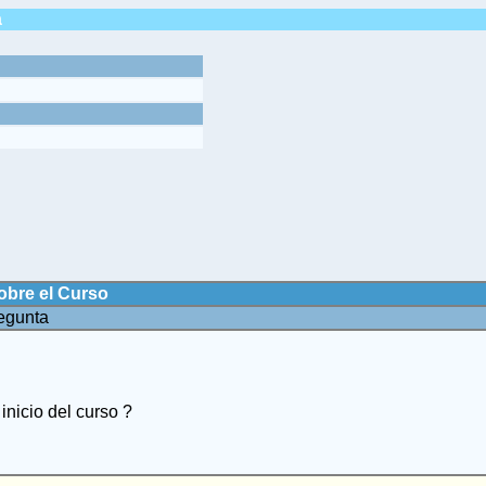
a
obre el Curso
egunta
inicio del curso ?